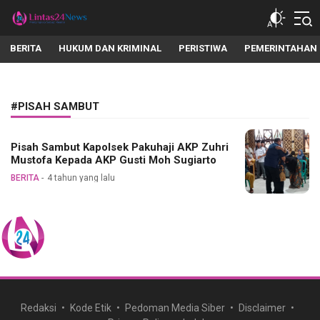
lintas24news.com
Menyingkap Setiap Realita
BERITA
HUKUM DAN KRIMINAL
PERISTIWA
PEMERINTAHAN
#PISAH SAMBUT
Pisah Sambut Kapolsek Pakuhaji AKP Zuhri
Mustofa Kepada AKP Gusti Moh Sugiarto
BERITA
4 tahun yang lalu
Redaksi
Kode Etik
Pedoman Media Siber
Disclaimer