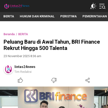
lintas24news.com
Menyingkap Setiap Realita
BERITA
HUKUM DAN KRIMINAL
PERISTIWA
PEMERINTAHAN
Beranda
BERITA
Peluang Baru di Awal Tahun, BRI Finance
Rekrut Hingga 500 Talenta
23 November 2025 8:36 am
lintas24news
Tim Redaksi